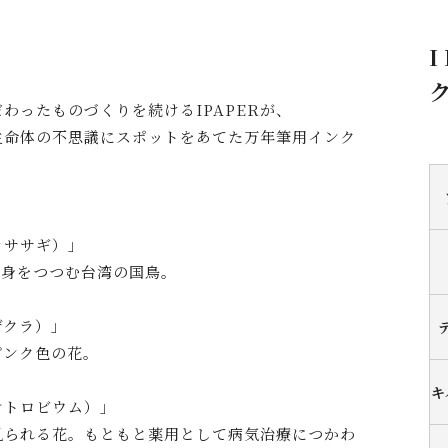
I
ク
わったものづくりを続けるIPAPERが、
生命体の不思議にスポットをあてた万年筆用インク
カササギ）」
に身をつつむ台湾の国鳥。
ザクラ）」
ピンク色の花。
キ
ントロビウム）」
見られる花。もともと薬用として病気治療につかわ