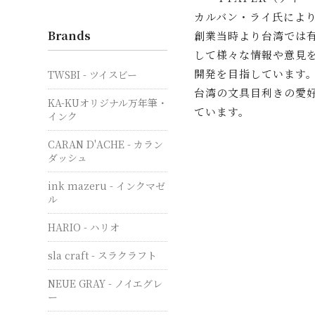
カルバン・ライ氏によ
Brands
創業当時より台湾では
して様々な情報や意見
開発を目指しています
TWSBI - ツイスビー
台湾の文具目利きの愛好
KA-KUオリジナル万年筆・
ています。
インク
CARAN D'ACHE - カラン
ダッシュ
ink mazeru - インクマゼ
ル
HARIO - ハリオ
sla craft - スラクラフト
NEUE GRAY - ノイエグレ
ー