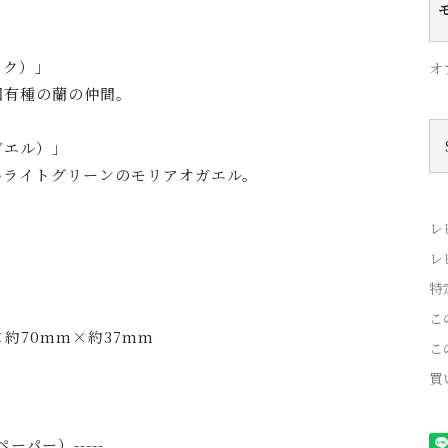
コク）」
オ
固有種の蘭の仲間。
ガエル）」
いライトグリーンのモリアオガエル。
レ
レ
特
こ
約70mm×約37mm
こ
買
・ペーパー）-----