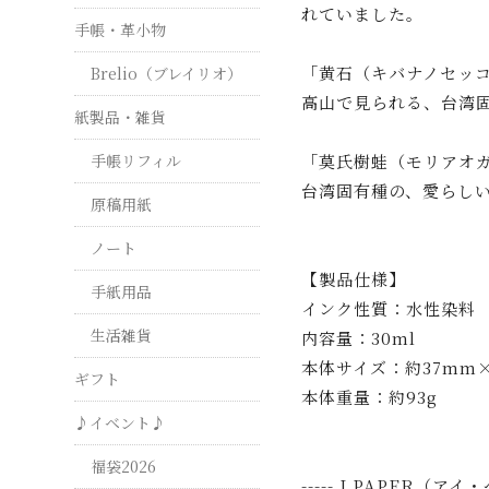
れていました。
手帳・革小物
「黄石（キバナノセッ
Brelio（ブレイリオ）
高山で見られる、台湾
紙製品・雑貨
手帳リフィル
「莫氏樹蛙（モリアオ
台湾固有種の、愛らし
原稿用紙
ノート
【製品仕様】
手紙用品
インク性質：水性染料
生活雑貨
内容量：30ml
本体サイズ：約37mm×
ギフト
本体重量：約93g
♪イベント♪
福袋2026
----- I PAPER（アイ