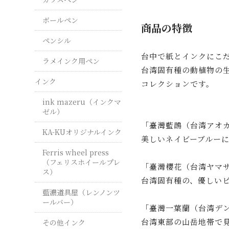
ボールペン
商品の特徴
ペンシル
台中で紙とインクにこだ
ラメインク用ペン
台湾固有種の動植物の
インク
コレクションです。
ink mazeru（インクマ
ゼル）
「臺灣藍鵲（台湾アオ
KA-KUオリジナルインク
美しいネイビーブルー
Ferris wheel press
（フェリスホイールプレ
「臺灣櫻花（台湾ヤマ
ス）
台湾固有種の、優しい
藍濃道具屋（レンノンツ
ールバー）
「臺灣一葉蘭（台湾デ
台湾東部の山岳地帯で
その他インク