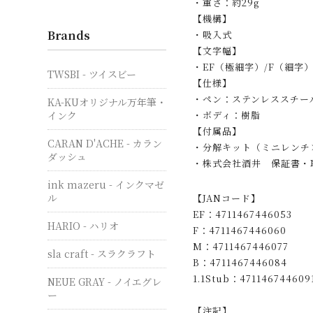
・重さ：約29g
【機構】
Brands
・吸入式
【文字幅】
・EF（極細字）/F（細字）/
TWSBI - ツイスビー
【仕様】
・ペン：ステンレススチー
KA-KUオリジナル万年筆・
インク
・ボディ：樹脂
【付属品】
CARAN D'ACHE - カラン
・分解キット（ミニレンチ
ダッシュ
・株式会社酒井 保証書・
ink mazeru - インクマゼ
ル
【JANコード】
EF：4711467446053
HARIO - ハリオ
F：4711467446060
M：4711467446077
sla craft - スラクラフト
B：4711467446084
1.1Stub：471146744609
NEUE GRAY - ノイエグレ
ー
【注記】