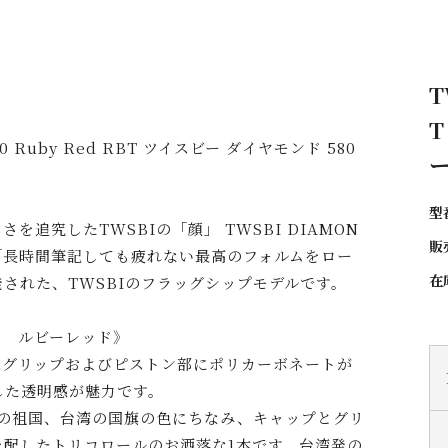
T
T
80 Ruby Red RBT ツイスビー ダイヤモンド 580
型
を追究したTWSBIの「顔」 TWSBI DIAMON
販
、「長時間筆記しても疲れない最高のフォルムをロー
在
された、TWSBIのフラッグシップモデルです。
ズ ルビーレッド》
はグリップおよびピストン部にポリカーボネートが
した透明感が魅力です。
Iの祖国、台湾の国旗の色にちなみ、キャップとグリ
を配したトリコロールのお洒落な1本です。台湾発の