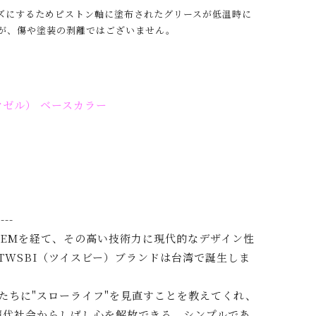
ズにするためピストン軸に塗布されたグリースが低温時に
が、傷や塗装の剥離ではございません。
クマゼル） ベースカラー
---
OEMを経て、その高い技術力に現代的なデザイン性
にTWSBI（ツイスビー）ブランドは台湾で誕生しま
私たちに"スローライフ"を見直すことを教えてくれ、
現代社会からしばし心を解放できる、シンプルであ