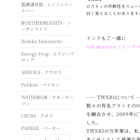
藍濃道具屋 - レンノンツー
ピストンの作動性をスムー
ルバー
白く見えることがあります
NORTHERNLIGHTS - ノ
ーザンライツ
インクもご一緒に
Hotaka Yamamoto
ink mazeru（イン
Energy Frog - エナジーフ
ロッグ
AURORA - アウロラ
Pelikan - ペリカン
----- TWSBIについて --
WATERMAN - ウオーター
マン
数々の有名ブランドの
を融合させ、2009年
CROSS - クロス
した。
PARKER - パーカー
TWSBIの万年筆は、
あくせくとして単調な