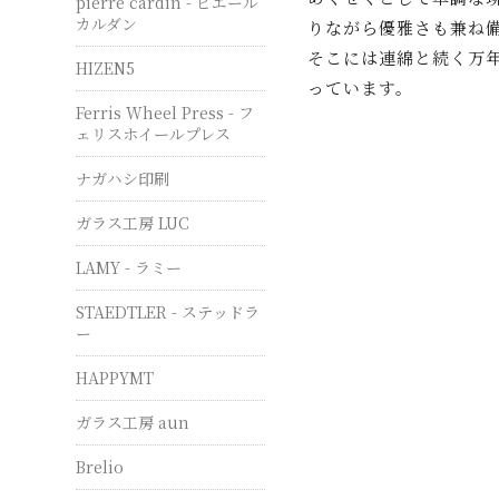
pierre cardin - ピエール
カルダン
りながら優雅さも兼ね
そこには連綿と続く万
HIZEN5
っています。
Ferris Wheel Press - フ
ェリスホイールプレス
ナガハシ印刷
ガラス工房 LUC
LAMY - ラミー
STAEDTLER - ステッドラ
ー
HAPPYMT
ガラス工房 aun
Brelio