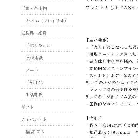
ブランドとしてTWSB
手帳・革小物
Brelio（ブレイリオ）
紙製品・雑貨
【主な機能】
手帳リフィル
・「書く」にこだわった設
・樹脂コーティングされた
原稿用紙
・書き味と耐久性を極め、
・本格的なピストン式イン
ノート
・スケルトンボディなので
手紙用品
リップ のネジをひねって
・キャップ時の気密性を高
生活雑貨
リップのネジ部にゴム製の
・圧倒的なコストパフォー
ギフト
【サイズ】
♪イベント♪
・長さ：約142mm（収納
福袋2026
・軸径最大：約13mmφ 