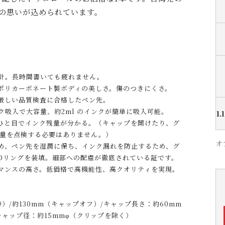
Iの思いが込められています。
計。長時間書いても疲れません。
ポリカーボネート製ボディの美しさ。傷のつきにくさ。
厳しい品質検査に合格したペン先。
ク吸入で大容量、約2ml のインクが簡単に吸入可能。
1.
ひと目でインク残量が分かる。（キャップを開けたり、グ
残量を点検する必要はありません。）
オ
め、ペン先を湿潤に保ち、インク漏れを防止するため、グ
Oリングを装填。細部への配慮が徹底されている証です。
マンスの高さ。低価格で高機能性、高クオリティを実現。
時）/約130mm（キャップオフ）/キャップ長さ：約60mm
キャップ径：約15mmφ（クリップを除く）