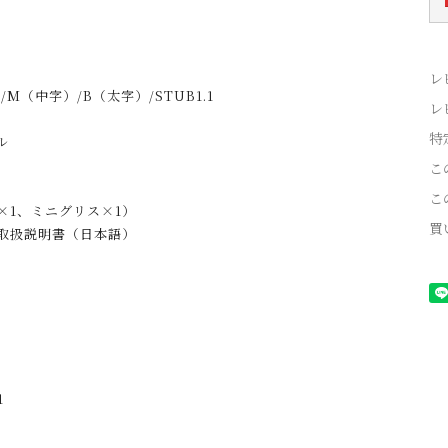
レ
M（中字）/B（太字）/STUB1.1
レ
特
ル
こ
こ
×1、ミニグリス×1）
買
取扱説明書（日本語）
1