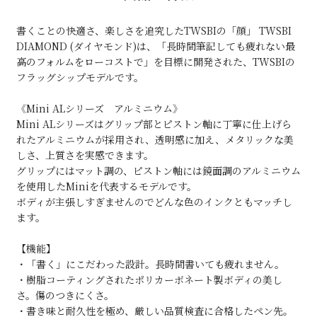
書くことの快適さ、楽しさを追究したTWSBIの「顔」 TWSBI
DIAMOND (ダイヤモンド)は、「長時間筆記しても疲れない最
高のフォルムをローコストで」を目標に開発された、TWSBIの
フラッグシップモデルです。
《Mini ALシリーズ アルミニウム》
Mini ALシリーズはグリップ部とピストン軸に丁寧に仕上げら
れたアルミニウムが採用され、透明感に加え、メタリックな美
しさ、上質さを実感できます。
グリップにはマット調の、ピストン軸には鏡面調のアルミニウム
を使用したMiniを代表するモデルです。
ボディが主張しすぎませんのでどんな色のインクともマッチし
ます。
【機能】
・「書く」にこだわった設計。長時間書いても疲れません。
・樹脂コーティングされたポリカーボネート製ボディの美し
さ。傷のつきにくさ。
・書き味と耐久性を極め、厳しい品質検査に合格したペン先。