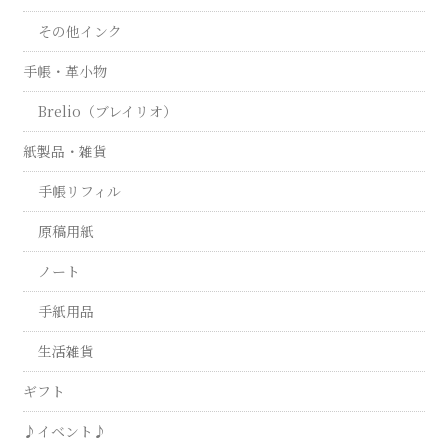
その他インク
手帳・革小物
Brelio（ブレイリオ）
紙製品・雑貨
手帳リフィル
原稿用紙
ノート
手紙用品
生活雑貨
ギフト
♪イベント♪