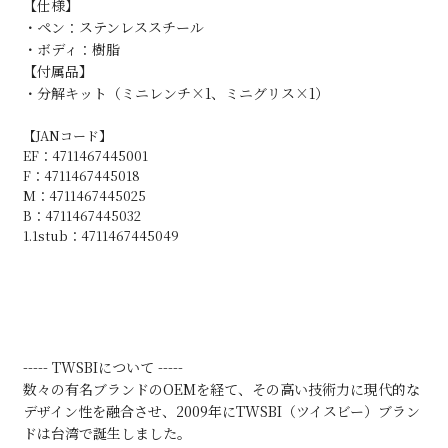
【仕様】
・ペン：ステンレススチール
・ボディ：樹脂
【付属品】
・分解キット（ミニレンチ×1、ミニグリス×1）
【JANコード】
EF：4711467445001
F：4711467445018
M：4711467445025
B：4711467445032
1.1stub：4711467445049
----- TWSBIについて -----
数々の有名ブランドのOEMを経て、その高い技術力に現代的な
デザイン性を融合させ、2009年にTWSBI（ツイスビー）ブラン
ドは台湾で誕生しました。