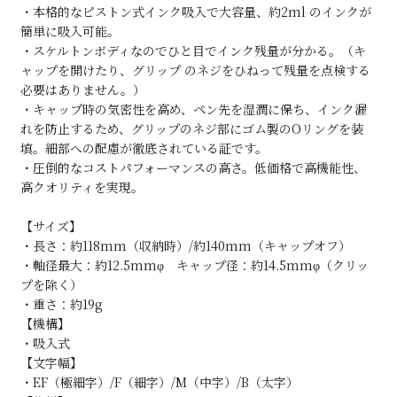
・本格的なピストン式インク吸入で大容量、約2ml のインクが
簡単に吸入可能。
・スケルトンボディなのでひと目でインク残量が分かる。（キ
ャップを開けたり、グリップ のネジをひねって残量を点検する
必要はありません。）
・キャップ時の気密性を高め、ペン先を湿潤に保ち、インク漏
れを防止するため、グリップのネジ部にゴム製のOリングを装
填。細部への配慮が徹底されている証です。
・圧倒的なコストパフォーマンスの高さ。低価格で高機能性、
高クオリティを実現。
【サイズ】
・長さ：約118mm（収納時）/約140mm（キャップオフ）
・軸径最大：約12.5mmφ キャップ径：約14.5mmφ（クリッ
プを除く）
・重さ：約19g
【機構】
・吸入式
【文字幅】
・EF（極細字）/F（細字）/M（中字）/B（太字）