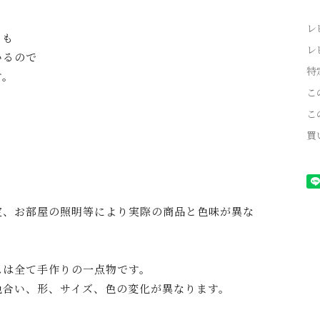
レ
らも
レ
いるので
特
す。
こ
こ
買
定、お部屋の照明等により実際の商品と色味が異な
スは全て手作りの一点物です。
色合い、形、サイズ、色の変化が異なります。