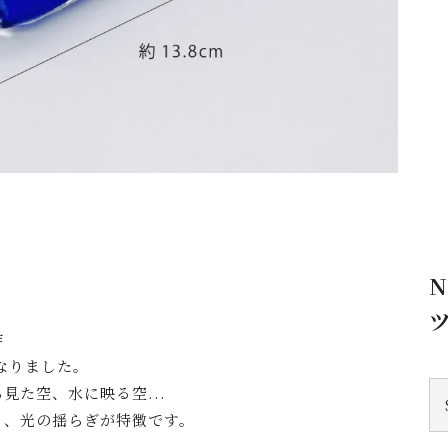
N
作
なりました。
見た空、水に映る空...
と、光の揺らぎが特徴です。