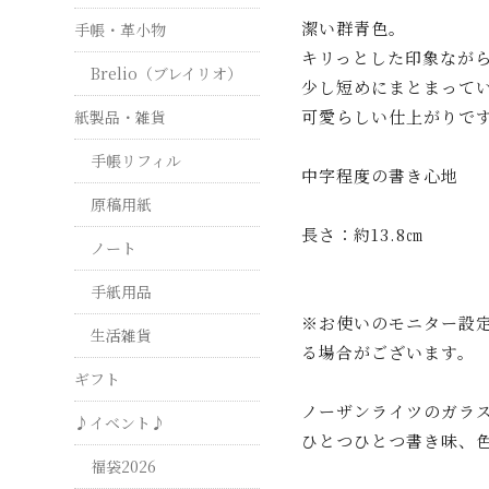
潔い群青色。
手帳・革小物
キリっとした印象なが
Brelio（ブレイリオ）
少し短めにまとまって
可愛らしい仕上がりで
紙製品・雑貨
手帳リフィル
中字程度の書き心地
原稿用紙
長さ：約13.8㎝
ノート
手紙用品
※お使いのモニター設
生活雑貨
る場合がございます。
ギフト
ノーザンライツのガラ
♪イベント♪
ひとつひとつ書き味、
福袋2026