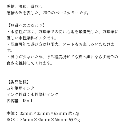
感情、調和、遊び心
感情の色を表した、20色のベースカラーです。
【品質へのこだわり】
・水溶性が高く、万年筆での使い心地を最優先した、万年筆に
優しい水性染料インクです。
・混色可能で遊び方は無限大。アートもお楽しみいただけま
す。
・濁りが少ないため、ある程度混ぜても真っ黒にならず発色の
良さを維持してくれます。
【製品仕様】
万年筆用インク
インク性質：水性染料インク
内容量：18ml
本体： 35mm×35mm×62mm 約72g
BOX： 36mm×36mm×66mm 約72g