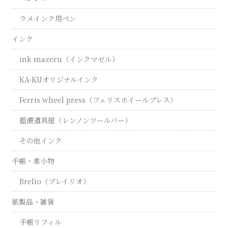
ラメインク用ペン
インク
ink mazeru（インクマゼル）
KA-KUオリジナルインク
Ferris wheel press（フェリスホイールプレス）
藍濃道具屋（レンノンツールバー）
その他インク
手帳・革小物
Brelio（ブレイリオ）
紙製品・雑貨
手帳リフィル