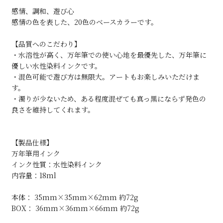
感情、調和、遊び心
感情の色を表した、20色のベースカラーです。
【品質へのこだわり】
・水溶性が高く、万年筆での使い心地を最優先した、万年筆に
優しい水性染料インクです。
・混色可能で遊び方は無限大。アートもお楽しみいただけま
す。
・濁りが少ないため、ある程度混ぜても真っ黒にならず発色の
良さを維持してくれます。
【製品仕様】
万年筆用インク
インク性質：水性染料インク
内容量：18ml
本体： 35mm×35mm×62mm 約72g
BOX： 36mm×36mm×66mm 約72g