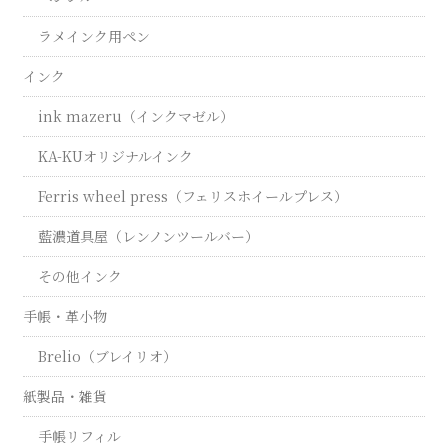
ラメインク用ペン
インク
ink mazeru（インクマゼル）
KA-KUオリジナルインク
Ferris wheel press（フェリスホイールプレス）
藍濃道具屋（レンノンツールバー）
その他インク
手帳・革小物
Brelio（ブレイリオ）
紙製品・雑貨
手帳リフィル