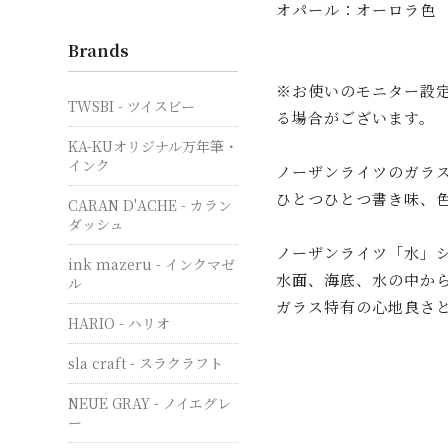
オパール：オーロラ色
Brands
※お使いのモニター設
TWSBI - ツイスビー
る場合がございます。
KA-KUオリジナル万年筆・
インク
ノーザンライツのガラ
ひとつひとつ書き味、
CARAN D'ACHE - カラン
ダッシュ
ノーザンライツ「水」
ink mazeru - インクマゼ
水面、海底、水の中から
ル
ガラス特有の心地良さ
HARIO - ハリオ
sla craft - スラクラフト
NEUE GRAY - ノイエグレ
ー