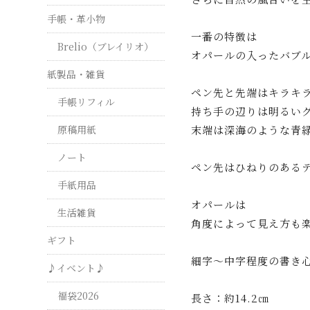
手帳・革小物
一番の特徴は
Brelio（ブレイリオ）
オパールの入ったバブ
紙製品・雑貨
ペン先と先端はキラキ
手帳リフィル
持ち手の辺りは明るい
末端は深海のような青
原稿用紙
ノート
ペン先はひねりのある
手紙用品
オパールは
生活雑貨
角度によって見え方も
ギフト
細字～中字程度の書き
♪イベント♪
福袋2026
長さ：約14.2㎝