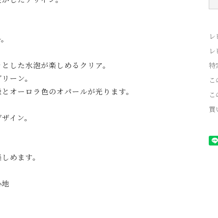
レ
ル。
レ
ラとした水泡が楽しめるクリア。
特
グリーン。
こ
緑とオーロラ色のオパールが光ります。
こ
買
デザイン。
楽しめます。
心地