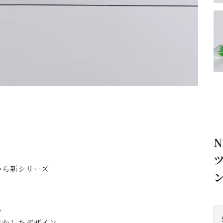
N
から新シリーズ
。
ら
生かしたデザイン。