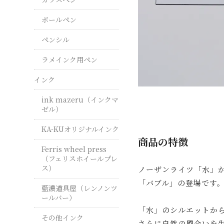
ボールペン
ペンシル
ラメインク用ペン
インク
ink mazeru（インクマ
ゼル）
KA-KUオリジナルインク
商品の特徴
Ferris wheel press
（フェリスホイールプレ
ス）
ノーザンライツ「水」
「バブル」の登場です
藍濃道具屋（レンノンツ
ールバー）
「水」のシルエットか
その他インク
さらに自然の風合いを