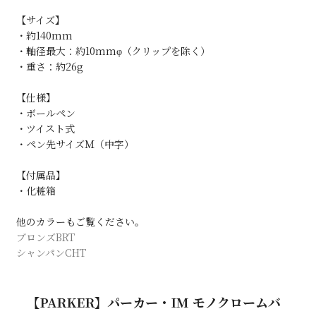
【サイズ】
・約140mm
・軸径最大：約10mmφ（クリップを除く）
・重さ：約26g
【仕様】
・ボールペン
・ツイスト式
・ペン先サイズＭ（中字）
【付属品】
・化粧箱
他のカラーもご覧ください。
ブロンズBRT
シャンパンCHT
【PARKER】パーカー・IM モノクロームバ