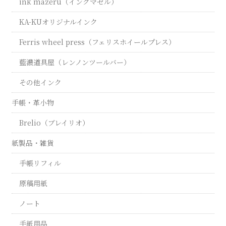
ink mazeru（インクマゼル）
KA-KUオリジナルインク
Ferris wheel press（フェリスホイールプレス）
藍濃道具屋（レンノンツールバー）
その他インク
手帳・革小物
Brelio（ブレイリオ）
紙製品・雑貨
手帳リフィル
原稿用紙
ノート
手紙用品