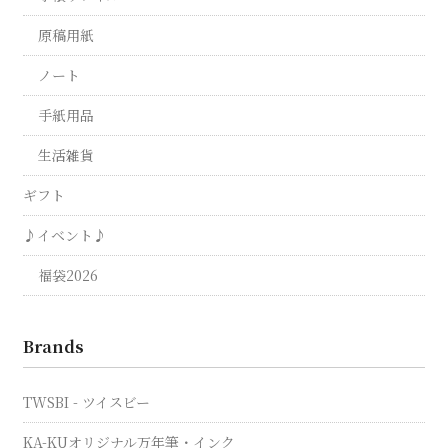
原稿用紙
ノート
手紙用品
生活雑貨
ギフト
♪イベント♪
福袋2026
Brands
TWSBI - ツイスビー
KA-KUオリジナル万年筆・インク