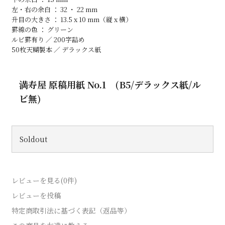
左・右の余白 ： 32 ・ 22 mm
升目の大きさ ： 13.5 x 10 mm（縦 x 横）
罫線の色 ： グリーン
ルビ罫有り ／ 200字詰め
50枚天糊製本 ／ デラックス紙
満寿屋 原稿用紙 No.1 (B5/デラックス紙/ル
ビ無)
Soldout
レビューを見る(0件)
レビューを投稿
特定商取引法に基づく表記（返品等）