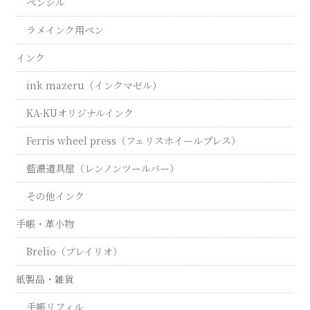
ペンシル
ラメインク用ペン
インク
ink mazeru（インクマゼル）
KA-KUオリジナルインク
Ferris wheel press（フェリスホイールプレス）
藍濃道具屋（レンノンツールバー）
その他インク
手帳・革小物
Brelio（ブレイリオ）
紙製品・雑貨
手帳リフィル