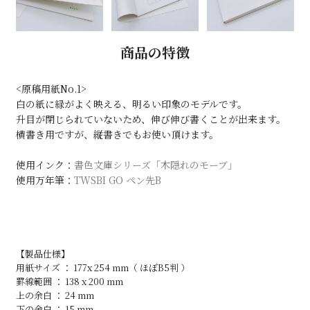
商品の特徴
<原稿用紙No.1>
白の紙に緑がよく映える、明るい印象のモデルです。
升目が閉じられていないため、伸び伸び書くことが出来ます。
横書き用ですが、縦書きでもお使い頂けます。
使用インク：
書色文庫シリーズ「木隠れのモーブ」
使用万年筆：
TWSBI GO ペン先B
【製品仕様】
用紙サイズ ： 177x 254 mm（ ほぼB5判 ）
罫線範囲 ： 138 x 200 mm
上の余白 ： 24 mm
下の余白 ： 15 mm