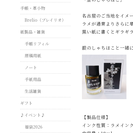
手帳・革小物
名古屋のご当地をイメ
Brelio（ブレイリオ）
ラメが通常よりさらに
黒い紙に書くとギラギ
紙製品・雑貨
手帳リフィル
銀のしゃちほこと一緒
原稿用紙
ノート
手紙用品
生活雑貨
ギフト
♪イベント♪
【製品仕様】
インク性質：ラメイン
福袋2026