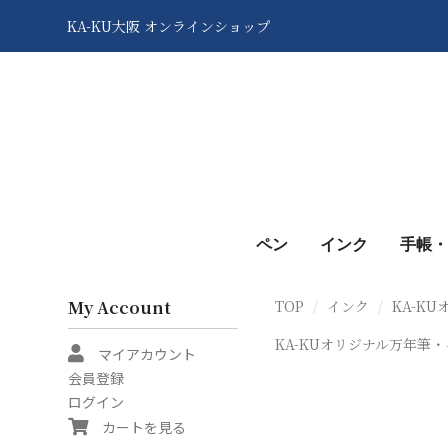
KA-KU大阪 オンラインショップ
ペン
インク
手帳・
My Account
TOP
インク
KA-K
KA-KUオリジナル万年筆
マイアカウント
会員登録
ログイン
カートを見る