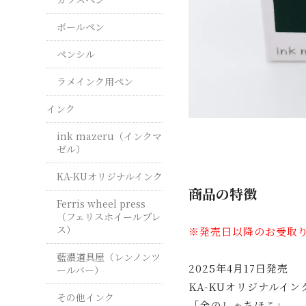
ボールペン
ペンシル
ラメインク用ペン
インク
ink mazeru（インクマ
ゼル）
KA-KUオリジナルインク
商品の特徴
Ferris wheel press
（フェリスホイールプレ
ス）
※発売日以降のお受取
藍濃道具屋（レンノンツ
2025年4月17日発売
ールバー）
KA-KUオリジナルイン
その他インク
「金のしゃちほこ」