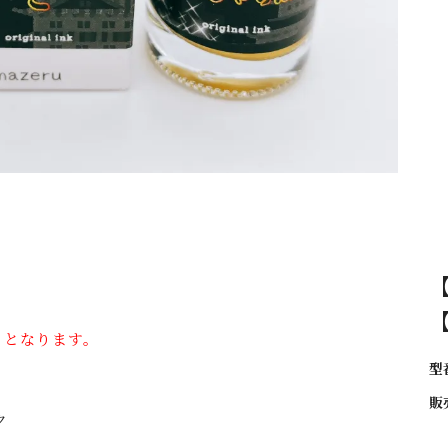
りとなります。
型
販
ク