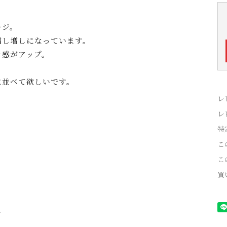
ージ。
増し増しになっています。
ラ感がアップ。
に並べて欲しいです。
レ
レ
特
こ
こ
買
ク