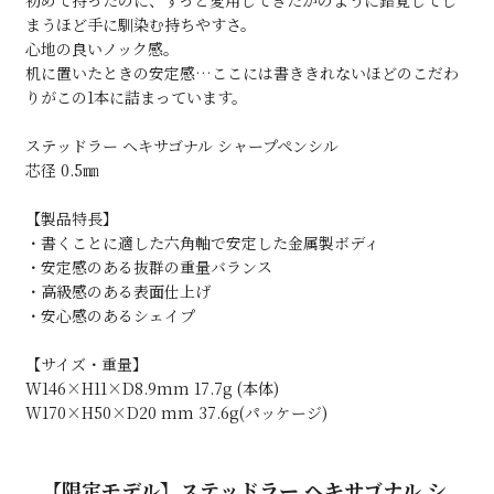
初めて持ったのに、ずっと愛用してきたかのように錯覚してし
まうほど手に馴染む持ちやすさ。
心地の良いノック感。
机に置いたときの安定感…ここには書ききれないほどのこだわ
りがこの1本に詰まっています。
ステッドラー ヘキサゴナル シャープペンシル
芯径 0.5㎜
【製品特長】
・書くことに適した六角軸で安定した金属製ボディ
・安定感のある抜群の重量バランス
・高級感のある表面仕上げ
・安心感のあるシェイプ
【サイズ・重量】
W146×H11×D8.9mm 17.7g (本体)
W170×H50×D20 mm 37.6g(パッケージ)
【限定モデル】ステッドラー ヘキサゴナル シ