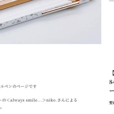
8
ボールペンのページです
always smile...＞niko.さんによる
型
す。