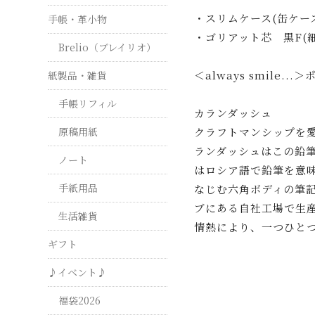
・スリムケース(缶ケー
手帳・革小物
・ゴリアット芯 黒F(細
Brelio（ブレイリオ）
＜always smile
紙製品・雑貨
手帳リフィル
カランダッシュ
クラフトマンシップを愛
原稿用紙
ランダッシュはこの鉛筆
ノート
はロシア語で鉛筆を意
手紙用品
なじむ六角ボディの筆
ブにある自社工場で生
生活雑貨
情熱により、一つひと
ギフト
♪イベント♪
福袋2026