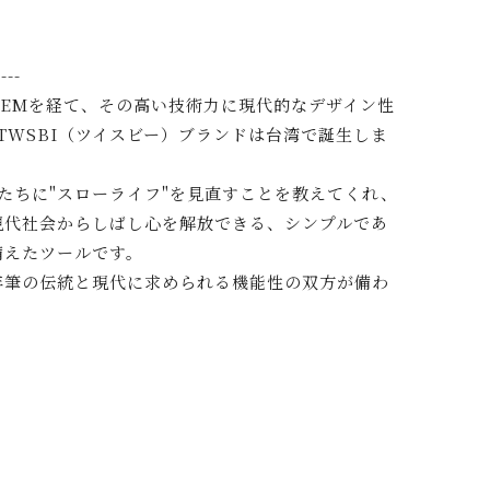
---
OEMを経て、その高い技術力に現代的なデザイン性
にTWSBI（ツイスビー）ブランドは台湾で誕生しま
私たちに"スローライフ"を見直すことを教えてくれ、
現代社会からしばし心を解放できる、シンプルであ
備えたツールです。
年筆の伝統と現代に求められる機能性の双方が備わ