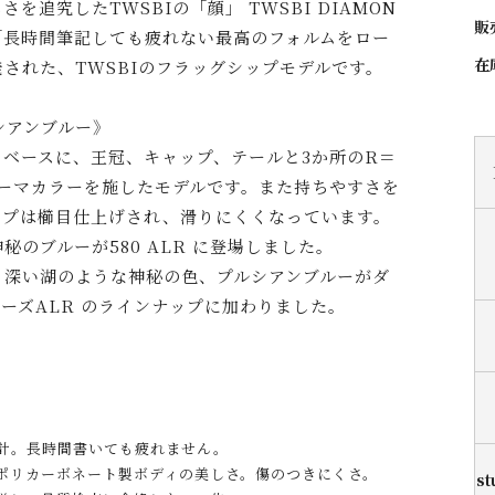
を追究したTWSBIの「顔」 TWSBI DIAMON
販
、「長時間筆記しても疲れない最高のフォルムをロー
在
された、TWSBIのフラッグシップモデルです。
シアンブルー》
Lをベースに、王冠、キャップ、テールと3か所のR＝
テーマカラーを施したモデルです。また持ちやすさを
ップは櫛目仕上げされ、滑りにくくなっています。
秘のブルーが580 ALR に登場しました。
る深い湖のような神秘の色、プルシアンブルーがダ
リーズALR のラインナップに加わりました。
計。長時間書いても疲れません。
ポリカーボネート製ボディの美しさ。傷のつきにくさ。
st