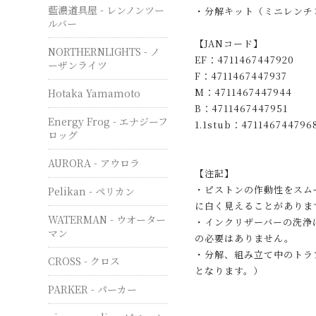
藍濃道具屋 - レンノンツー
・分解キット（ミニレンチ
ルバー
【JANコード】
NORTHERNLIGHTS - ノ
EF：4711467447920
ーザンライツ
F：4711467447937
M：4711467447944
Hotaka Yamamoto
B：4711467447951
Energy Frog - エナジーフ
1.1stub：471146744796
ロッグ
AURORA - アウロラ
【注記】
・ピストンの作動性をスム
Pelikan - ペリカン
に白く見えることがありま
WATERMAN - ウオーター
・インクリザーバーの洗浄
マン
の必要はありません。
・分解、組み立て中のトラ
CROSS - クロス
となります。）
PARKER - パーカー