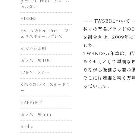
pierre cardin - ピエール
カルダン
HIZEN5
----- TWSBIについて --
数々の有名ブランドの
Ferris Wheel Press - フ
ェリスホイールプレス
を融合させ、2009年
した。
ナガハシ印刷
TWSBIの万年筆は、
ガラス工房 LUC
あくせくとして単調な
りながら優雅さも兼ね
LAMY - ラミー
そこには連綿と続く万
STAEDTLER - ステッドラ
っています。
ー
HAPPYMT
ガラス工房 aun
Brelio