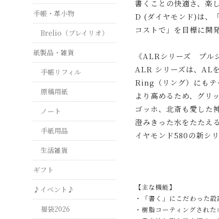
書くことの快適さ、楽しさ
手帳・革小物
D (ダイヤモンド)は
コストで」を目標に開発
Brelio（ブレイリオ）
紙製品・雑貨
《ALRシリーズ プル
ALR シリーズは、A
手帳リフィル
Ring（リング）にも
原稿用紙
より高めるため、グリ
ゴッホ、北斎も愛した神
ノート
澄みきった水をたたえ
手紙用品
イヤモンド580の新シ
生活雑貨
ギフト
【主な機能】
♪イベント♪
・「書く」にこだわった設
福袋2026
・樹脂コーティングされた