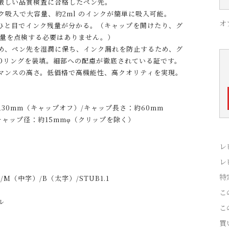
厳しい品質検査に合格したペン先。
ク吸入で大容量、約2ml のインクが簡単に吸入可能。
オ
ひと目でインク残量が分かる。（キャップを開けたり、グ
残量を点検する必要はありません。）
め、ペン先を湿潤に保ち、インク漏れを防止するため、グ
Oリングを装填。細部への配慮が徹底されている証です。
マンスの高さ。低価格で高機能性、高クオリティを実現。
約130mm（キャップオフ）/キャップ長さ：約60mm
キャップ径：約15mmφ（クリップを除く）
レ
レ
特
M（中字）/B（太字）/STUB1.1
こ
ル
こ
買