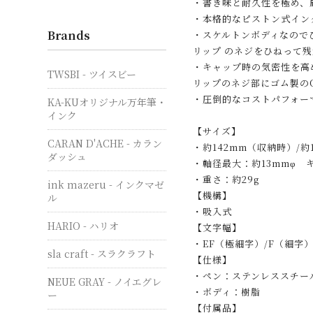
・書き味と耐久性を極め、
・本格的なピストン式イン
Brands
・スケルトンボディなので
リップ のネジをひねって
・キャップ時の気密性を高
TWSBI - ツイスビー
リップのネジ部にゴム製の
・圧倒的なコストパフォー
KA-KUオリジナル万年筆・
インク
【サイズ】
CARAN D'ACHE - カラン
・約142mm（収納時）/
ダッシュ
・軸径最大：約13mmφ 
・重さ：約29g
ink mazeru - インクマゼ
【機構】
ル
・吸入式
HARIO - ハリオ
【文字幅】
・EF（極細字）/F（細字）/
sla craft - スラクラフト
【仕様】
・ペン：ステンレススチー
NEUE GRAY - ノイエグレ
・ボディ：樹脂
ー
【付属品】