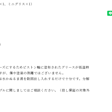
×1、ミニグリス×1）
8
ーズにするためピストン軸に塗布されたグリースが低温時
すが、傷や塗装の剥離ではございません。
は水かぬるま湯を数回出し入れするだけで十分です。分解
ブルに関しましてはご相談ください。（但し保証の対象外