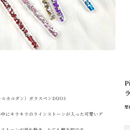
P
ラ
（ピエールカルダン）ガラスペンDUO3
型
の中にキラキラのラインストーンが入った可愛いデ
ンストーンが揺れ動き、とても魅力的です。