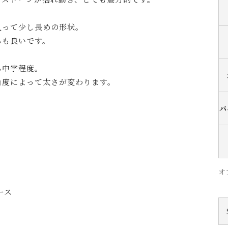
入って少し長めの形状。
ちも良いです。
ら中字程度。
角度によって太さが変わります。
バ
オ
ース
）