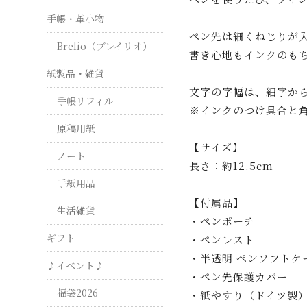
手帳・革小物
ペン先は細くねじりが
Brelio（ブレイリオ）
書き心地もインクのも
紙製品・雑貨
文字の字幅は、細字か
手帳リフィル
※インクのつけ具合と
原稿用紙
【サイズ】
ノート
長さ：約12.5cm
手紙用品
【付属品】
生活雑貨
・ペンポーチ
ギフト
・ペンレスト
・半透明 ペンソフトケ
♪イベント♪
・ペン先保護カバー
福袋2026
・紙やすり（ドイツ製