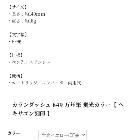
【サイズ】
・長さ：約140mm
・重さ：約18g
【文字幅】
・EF先
【仕様】
・ペン先：ステンレス
【機構】
・カートリッジ／コンバーター両用式
カランダッシュ 849 万年筆 蛍光カラー【 ヘ
キサゴン刻印 】
カラー