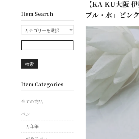
【KA-KU大阪 
ブル・水」ピンク
Item Search
検索
Item Categories
全ての商品
ペン
万年筆
ガラスペン