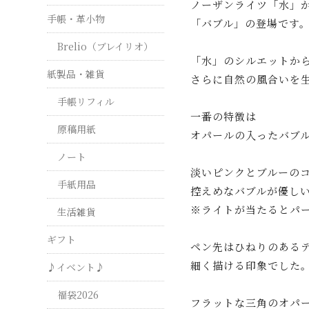
ノーザンライツ「水」
手帳・革小物
「バブル」の登場です
Brelio（ブレイリオ）
「水」のシルエットか
紙製品・雑貨
さらに自然の風合いを
手帳リフィル
一番の特徴は
原稿用紙
オパールの入ったバブ
ノート
淡いピンクとブルーの
手紙用品
控えめなバブルが優し
※ライトが当たるとパ
生活雑貨
ギフト
ペン先はひねりのある
細く描ける印象でした
♪イベント♪
福袋2026
フラットな三角のオパ