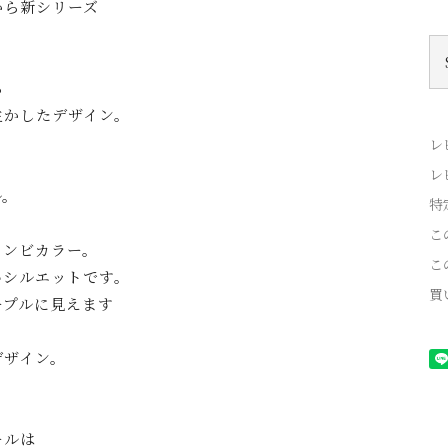
から新シリーズ
。
ら
生かしたデザイン。
レ
レ
ル。
特
こ
コンビカラー。
こ
いシルエットです。
買
ープルに見えます
デザイン。
。
ールは