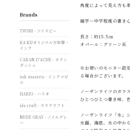
角度によって見え方も
Brands
細字～中字程度の書き
TWSBI - ツイスビー
長さ：約15.5㎝
KA-KUオリジナル万年筆・
オパール：グリーン系
インク
CARAN D'ACHE - カラン
ダッシュ
※お使いのモニター設
る場合がございます。
ink mazeru - インクマゼ
ル
ノーザンライツのガラ
HARIO - ハリオ
ひとつひとつ書き味、
sla craft - スラクラフト
ノーザンライツ「水」
NEUE GRAY - ノイエグレ
水面、海底、水の中から
ー