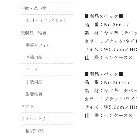
手帳・革小物
■商品スペック■
Brelio（ブレイリオ）
品 番：No.266-17
素 材：ヤク革（チベ
紙製品・雑貨
カラー：ブラック/ネイ
手帳リフィル
サイズ：W5.0cm×H18
仕 様：ペンケース×1
原稿用紙
ノート
■商品スペック■
手紙用品
品 番：No.266-15
素 材：ヤク革（チベ
生活雑貨
カラー：ブラック/ワイ
ギフト
サイズ：W5.0cm×H18
仕 様：ペンケース×1
♪イベント♪
福袋2026