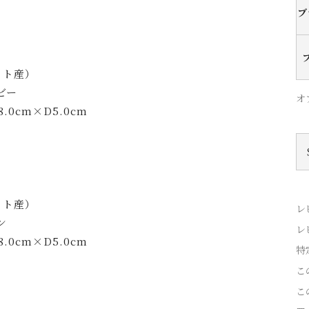
ブ
ット産）
ビー
オ
.0cm×D5.0cm
ット産）
レ
ン
レ
.0cm×D5.0cm
特
こ
こ