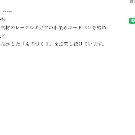
買
----
の技
板素材のレーデルオガワの水染めコードバンを始め
究と
を活かした「ものづくり」を追究し続けています。