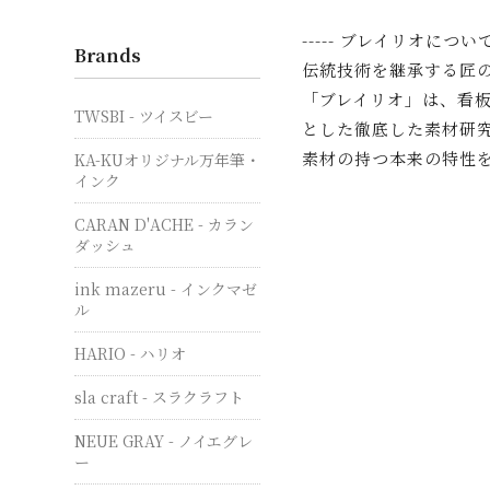
----- ブレイリオについて -
Brands
伝統技術を継承する匠
「ブレイリオ」は、看
TWSBI - ツイスビー
とした徹底した素材研
素材の持つ本来の特性
KA-KUオリジナル万年筆・
インク
CARAN D'ACHE - カラン
ダッシュ
ink mazeru - インクマゼ
ル
HARIO - ハリオ
sla craft - スラクラフト
NEUE GRAY - ノイエグレ
ー