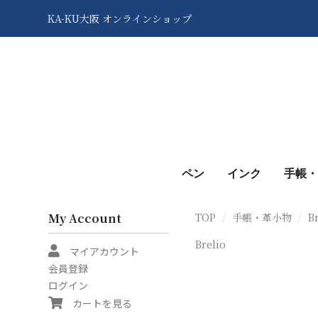
KA-KU大阪 オンラインショップ
ペン
インク
手帳・
My Account
TOP
手帳・革小物
B
Brelio
マイアカウント
会員登録
ログイン
カートを見る